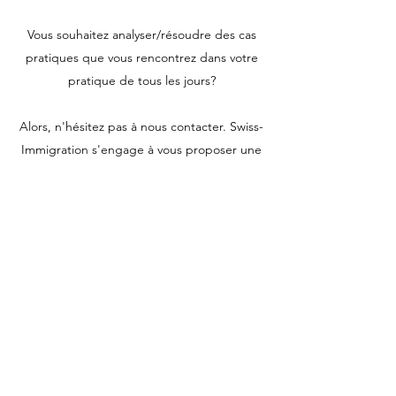
Vous souhaitez analyser/résoudre des cas
pratiques que vous rencontrez dans votre
pratique de tous les jours?
Alors, n'hésitez pas à nous contacter. Swiss-
Immigration s'engage à vous proposer une
formation sur mesure afin d'approfondir les
sujets de votre intérêt.
En savoir plus
Contactez-nous
info@swiss-immigration.net